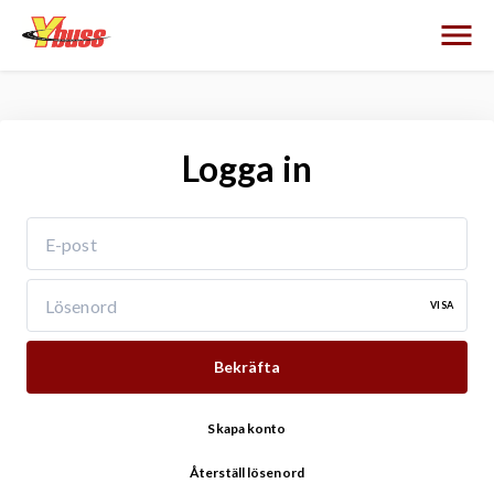
Logga in
VISA
Bekräfta
Skapa konto
Återställ lösenord